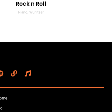
Rock n Roll
Piano, Wurlitzer
ome
io